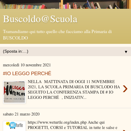
Buscoldo@Scuola
Tramandiamo qui tutto quello che facciamo alla Primaria di
BUSCOLDO
▼
mercoledì 10 novembre 2021
#IO LEGGO PERCHÉ
›
NELLA MATTINATA DI OGGI 11 NOVEMBRE
2021, LA SCUOLA PRIMARIA DI BUSCLODO HA
SEGUITO LA CONFERENZA STAMPA DI # IO
LEGGO PERCHÉ , INIZIATIV...
sabato 21 marzo 2020
https://www.weturtle.org/index.php Anche qui
PROGETTI, CORSI e TUTORIAL in tutte le salse e